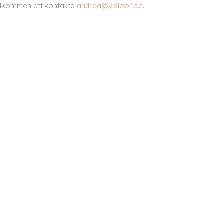
välkommen att kontakta
andrea@visioon.se
.